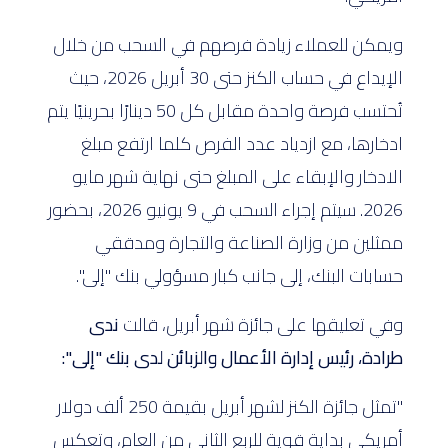
ويمكن للعملاء زيادة فرصهم في السحب من خلال
الإيداع في حساب الكنز حتى 30 أبريل 2026، حيث
تُحتسب فرصة واحدة مقابل كل 50 دينارًا بحرينيًا يتم
ادخارها، مع ازدياد عدد الفرص كلما ارتفع مبلغ
الادخار والإبقاء على المبلغ حتى نهاية شهر مايو
2026. سيتم إجراء السحب في 9 يونيو 2026، بحضور
ممثلين من وزارة الصناعة والتجارة ومدققي
حسابات البنك، إلى جانب كبار مسؤولي بنك "إلى".
وفي تعليقها على جائزة شهر أبريل، قالت
ندى
طرادة، رئيس إدارة الأعمال والزبائن لدى بنك "إلى":
"تمثل جائزة الكنز لشهر أبريل بقيمة 250 ألف دولار
أمريكي بداية قوية للربع الثاني من العام، وتعكس