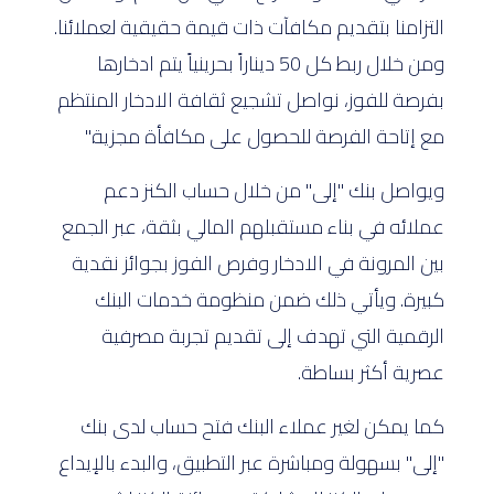
التزامنا بتقديم مكافآت ذات قيمة حقيقية لعملائنا.
ومن خلال ربط كل 50 ديناراً بحرينياً يتم ادخارها
بفرصة للفوز، نواصل تشجيع ثقافة الادخار المنتظم
مع إتاحة الفرصة للحصول على مكافأة مجزية."
ويواصل بنك "إلى" من خلال حساب الكنز دعم
عملائه في بناء مستقبلهم المالي بثقة، عبر الجمع
بين المرونة في الادخار وفرص الفوز بجوائز نقدية
كبيرة. ويأتي ذلك ضمن منظومة خدمات البنك
الرقمية التي تهدف إلى تقديم تجربة مصرفية
عصرية أكثر بساطة.
كما يمكن لغير عملاء البنك فتح حساب لدى بنك
"إلى" بسهولة ومباشرة عبر التطبيق، والبدء بالإيداع