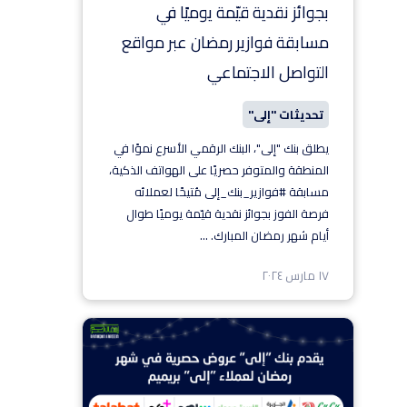
بجوائز نقدية قيّمة يوميًا في
مسابقة فوازير رمضان عبر مواقع
التواصل الاجتماعي
تحديثات "إلى"
يطلق بنك "إلى"، البنك الرقمي الأسرع نموًا في
المنطقة والمتوفر حصريًا على الهواتف الذكية،
مسابقة #فوازير_بنك_إلى مُتيحًا لعملائه
فرصة الفوز بجوائز نقدية قيّمة يوميًا طوال
أيام شهر رمضان المبارك.
...
١٧ مارس ٢٠٢٤