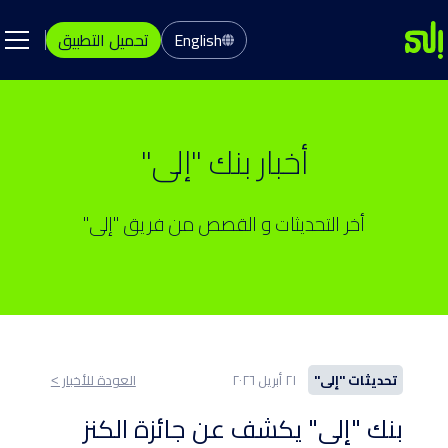
English
تحميل التطبيق
أخبار بنك "إلى"
أخر التحديثات و القصص من فريق "إلى"
تحديثات "إلى"
٢١ أبريل ٢٠٢٦
العودة للأخبار ˂
بنك "إلى" يكشف عن جائزة الكنز